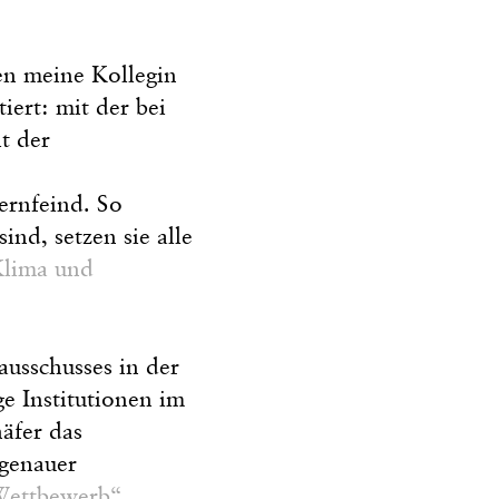
en meine Kollegin
ert: mit der bei
t der
rnfeind. So
nd, setzen sie alle
Klima und
ausschusses in der
e Institutionen im
äfer das
 genauer
Wettbewerb“
.