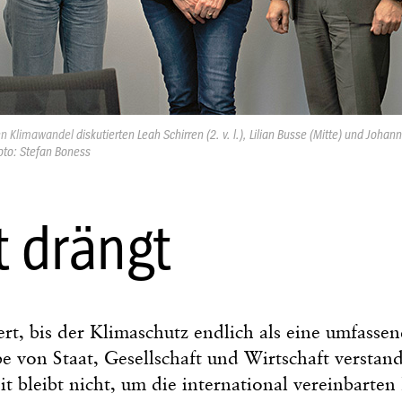
en Klimawandel
diskutierten Leah Schirren (2. v. l.), Lilian Busse (Mitte) und Johann
oto: Stefan Boness
t drängt
rt, bis der Klimaschutz endlich als eine umfasse
 von Staat, Gesellschaft und Wirtschaft verstan
it bleibt nicht, um die international vereinbarten