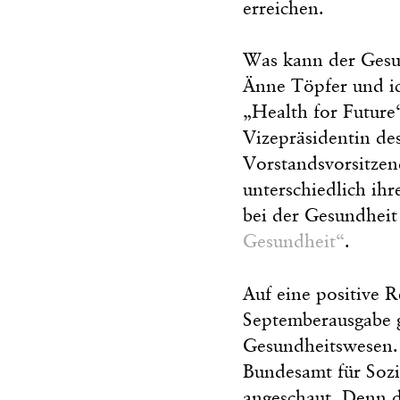
erreichen.
Was kann der Gesun
Änne Töpfer und ic
„Health for Future
Vizepräsidentin de
Vorstandsvorsitze
unterschiedlich ihr
bei der Gesundheit
Gesundheit“
.
Auf eine positive 
Septemberausgabe g
Gesundheitswesen.
Bundesamt für Sozi
angeschaut. Denn d