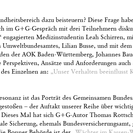
dheitsbereich dazu beisteuern? Diese Frage hab
h im G+G-Gespräch mit drei Teilnehmern diskuti
“ engagierten Medizinstudentin Leah Schirren, mi
s Umweltbundesamtes, Lilian Busse, und mit dem
nden der AOK Baden-Württemberg, Johannes Baue
e Perspektiven, Ansätze und Anforderungen auch si
 des Einzelnen an:
„Unser Verhalten beeinflusst 
Resonanz ist das Porträt des Gemeinsamen Bundes
estoßen – der Auftakt unserer Reihe über wichtig
 Dieses Mal hat sich G+G-Autor Thomas Rottsch
ale Sicherung, ehemals Bundesversicherungsamt,
ie Bonner Behörde ist der
„Wächter im Kassen-