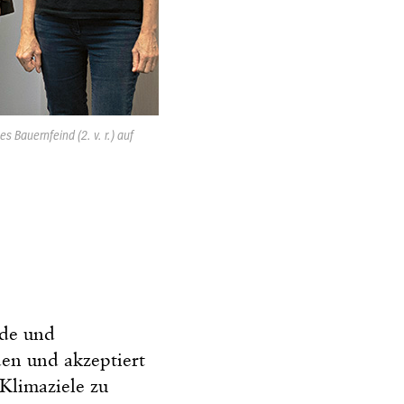
es Bauernfeind (2. v. r.) auf
nde und
den und akzeptiert
 Klimaziele zu