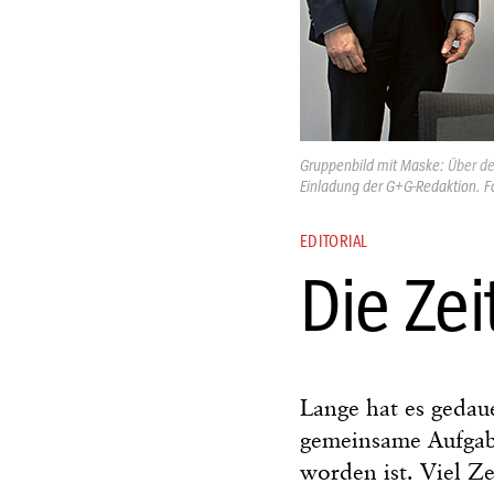
Gruppenbild mit Maske:
Über d
Einladung der G+G-Redaktion. F
EDITORIAL
Die Zei
Lange hat es gedaue
gemeinsame Aufgabe
worden ist. Viel Ze