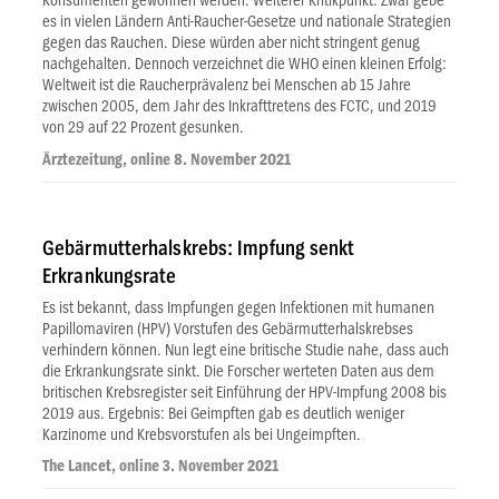
Konsumenten gewonnen werden. Weiterer Kritikpunkt: Zwar gebe
es in vielen Ländern Anti-Raucher-Gesetze und nationale Strategien
gegen das Rauchen. Diese würden aber nicht stringent genug
nachgehalten. Dennoch verzeichnet die WHO einen kleinen Erfolg:
Weltweit ist die Raucherprävalenz bei Menschen ab 15 Jahre
zwischen 2005, dem Jahr des Inkrafttretens des FCTC, und 2019
von 29 auf 22 Prozent gesunken.
Ärztezeitung, online 8. November 2021
Gebärmutterhalskrebs: Impfung senkt
Erkrankungsrate
Es ist bekannt, dass Impfungen gegen Infektionen mit humanen
Papillomaviren (HPV) Vorstufen des Gebärmutterhalskrebses
verhindern können. Nun legt eine britische Studie nahe, dass auch
die Erkrankungsrate sinkt. Die Forscher werteten Daten aus dem
britischen Krebsregister seit Einführung der HPV-Impfung 2008 bis
2019 aus. Ergebnis: Bei Ge­impften gab es deutlich weniger
Karzinome und Krebsvorstufen als bei Ungeimpften.
The Lancet, online 3. November 2021