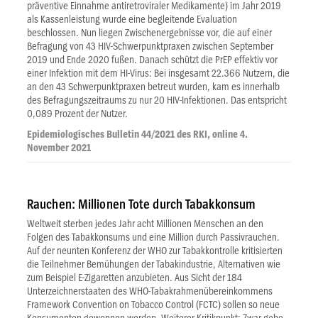
präventive Einnahme antiretroviraler Medikamente) im Jahr 2019
als Kassenleistung wurde eine begleitende Evaluation
beschlossen. Nun liegen Zwischenergebnisse vor, die auf einer
Befragung von 43 HIV-Schwerpunktpraxen zwischen September
2019 und Ende 2020 fußen. Danach schützt die PrEP effektiv vor
einer Infektion mit dem HI-Virus: Bei insgesamt 22.366 Nutzern, die
an den 43 Schwerpunktpraxen betreut wurden, kam es innerhalb
des Befragungszeitraums zu nur 20 HIV-Infektionen. Das entspricht
0,089 Prozent der Nutzer.
Epidemiologisches Bulletin 44/2021 des RKI, online 4.
November 2021
Rauchen: Millionen Tote durch Tabakkonsum
Weltweit sterben jedes Jahr acht Millionen Menschen an den
Folgen des Tabakkonsums und eine Million durch Passivrauchen.
Auf der neunten Konferenz der WHO zur Tabakkontrolle kritisierten
die Teilnehmer Bemühungen der Tabakindustrie, Alternativen wie
zum Beispiel E-Zigaretten anzubieten. Aus Sicht der 184
Unterzeichnerstaaten des WHO-Tabakrahmenübereinkommens
Framework Convention on Tobacco Control (FCTC) sollen so neue