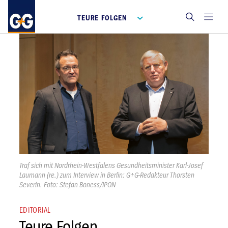
TEURE FOLGEN
Traf sich mit Nordrhein-Westfalens Gesundheitsminister Karl-Josef
Laumann (re.) zum Interview in Berlin: G+G-Redakteur Thorsten
Severin. Foto: Stefan Boness/IPON
EDITORIAL
Teure Folgen