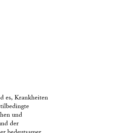
d es, Krankheiten
tilbedingte
chen und
und der
mer bedeutsamer.