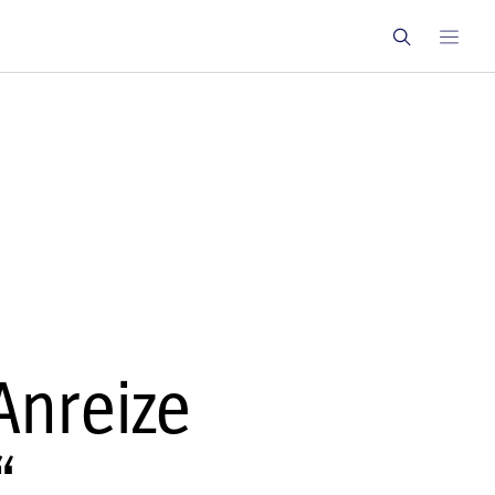
Anreize
“