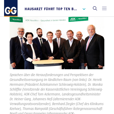
HAUSARZT FÜHRT TOP TEN BEI VERSORGUNG AN
Sprachen über die Herausforderungen und Perspektiven der
Gesundheitsversorgung im ländlichen Raum (von links): Dr. Henrik
Herrmann (Präsident Ärztekammer Schleswig-Holstein), Dr. Monika
Schliffke (Vorsitzende der Kassenärztlichen Vereinigung Schleswig-
Holstein), AOK-Chef Tom Ackermann, Landesgesundheitsminister
Dr. Heiner Garg, Johannes Heß (alternierender AOK-
Verwaltungsratsvorsitzender), Bernhard Ziegler (Chef des Klinikums
Itzehoe), Thomas Rampoldt (Geschäftsführer Ärztegenossenschaft
Nord) und Georg Keppeler (alternierender AOK-