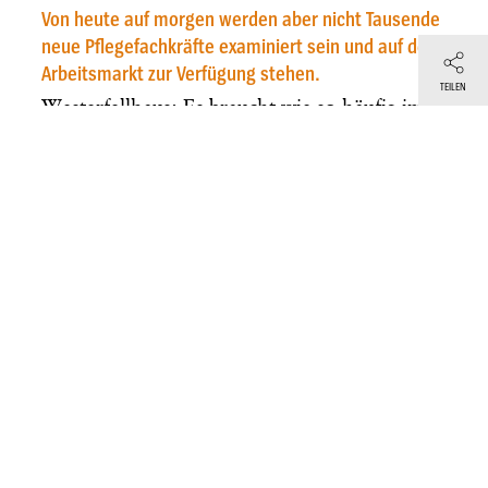
Von heute auf morgen werden aber nicht Tausende
neue Pflegefachkräfte examiniert sein und auf dem
Arbeitsmarkt zur Verfügung stehen.
TEILEN
Westerfellhaus: Es braucht wie so häufig im
Gesundheitswesen den langen Atem. Aber
was ist die Alternative? Die Hände in den
Schoß legen und sagen: Sorry, wir können
nichts tun? Nein. Es braucht qualifiziertes
Personal. Und ich warne davor, zu sagen: Wir
haben jetzt weniger qualifizierte Leute in der
Pflege, also definieren wir mal eben neu, was
unter einer Fachkraft zu verstehen ist. Eine
Pflegefachkraft hat für mich immer eine
mindes­tens drei­jährige Ausbildung absolviert.
Da beißt die Maus keinen Faden ab.
Und wie kriegt man das hin – mehr Personal?