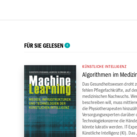
FÜR SIE GELESEN
4
KÜNSTLICHE INTELLIGENZ
Algorithmen im Medizi
Das Gesundheitswesen droht z
fehlen Pflegefachkräfte, auf 
medizinischen Nachwuchs. Wer
beschreiben will, muss mittle
die Physiotherapeuten hinzuzä
Versorgungsexperten darüber d
Technologiekonzerne die Hände
könnte lukrativ werden. IT-Expe
Künstliche Intelligenz (KI). Das