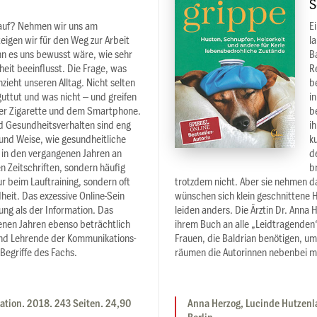
S
auf? Nehmen wir uns am
E
eigen wir für den Weg zur Arbeit
l
n es uns bewusst wäre, wie sehr
B
eit beeinflusst. Die Frage, was
R
zieht unseren Alltag. Nicht selten
b
guttut und was nicht – und greifen
i
er Zigarette und dem Smartphone.
b
 Gesundheitsverhalten sind eng
i
 und Weise, wie gesundheitliche
k
 in den vergangenen Jahren an
d
n Zeitschriften, sondern häufig
b
r beim Lauftraining, sondern oft
trotzdem nicht. Aber sie nehmen d
eit. Das exzessive Online-Sein
wünschen sich klein geschnittene
ng als der Information. Das
leiden anders. Die Ärztin Dr. Anna
enen Jahren ebenso beträchtlich
ihrem Buch an alle „Leidtragenden“:
und Lehrende der Kommunikations-
Frauen, die Baldrian benötigen, um 
Begriffe des Fachs.
räumen die Autorinnen nebenbei m
ation. 2018. 243 Seiten. 24,90
Anna Herzog, Lucinde Hutzenl