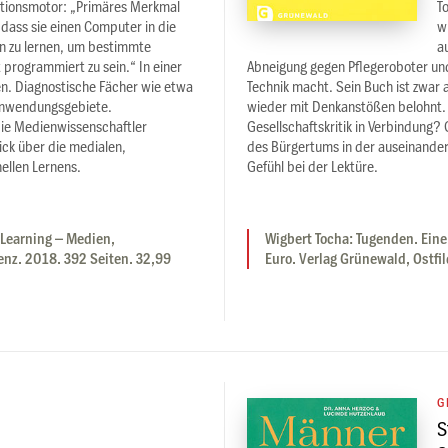
ovationsmotor: „Primäres Merkmal
T
 dass sie einen Computer in die
w
en zu lernen, um bestimmte
a
t programmiert zu sein.“ In einer
Abneigung gegen Pflegeroboter und
hen. Diagnostische Fächer wie etwa
Technik macht. Sein Buch ist zwar
 Anwendungsgebiete.
wieder mit Denkanstößen belohnt. 
ie Medienwissenschaftler
Gesellschaftskritik in Verbindung
ck über die medialen,
des Bürgertums in der auseinanderfa
ellen Lernens.
Gefühl bei der Lektüre.
Learning – Medien,
Wigbert Tocha: Tugenden. Eine
enz. 2018. 392 Seiten. 32,99
Euro. Verlag Grünewald, Ostfil
G
S