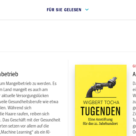
FÜR SIE GELESEN
G
nbetrieb
A
um Mangelbetrieb zu werden. Es
D
dem Land mangelt es auch am
e
 aktuelle Versorgungslücken
W
rweile Gesundheitsberufe wie etwa
z
hlen. Während sich
g
ie Haare raufen, reiben sich
Z
. Das Geschäft mit der Gesundheit
T
rten setzen vor allem auf die
g
 „Machine Learning“ als ein KI-
O