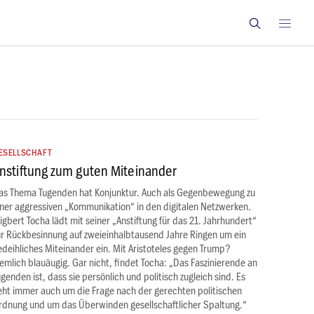
ESELLSCHAFT
nstiftung zum guten Miteinander
as Thema Tugenden hat Konjunktur. Auch als Gegenbewegung zu
iner aggressiven „Kommunikation“ in den digitalen Netzwerken.
igbert Tocha lädt mit seiner „Anstiftung für das 21. Jahrhundert“
ur Rückbesinnung auf zweieinhalbtausend Jahre Ringen um ein
edeihliches Miteinander ein. Mit Aristoteles gegen Trump?
iemlich blauäugig. Gar nicht, findet Tocha: „Das Faszinierende an
ugenden ist, dass sie persönlich und politisch zugleich sind. Es
eht immer auch um die Frage nach der gerechten politischen
rdnung und um das Überwinden gesellschaftlicher Spaltung.“