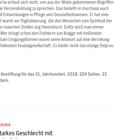
ocha scheut sich nicht, von aus der Mode gekommenen Begriffen
ie Herzensbildung zu sprechen. Das bezieht er durchaus auch
uf Entwicklungen in Pflege und Gesundheitswesen. Er hat eine
 warnt vor Digitalisierung, die den Menschen zum Spielball der
 an manchen Stellen arg theoretisch. Dafür wird man immer
Wer bringt schon den Freiherrn von Knigge mit beißender
? Gute Umgangsformen waren seine Antwort auf eine Verrohung
llenden Feudalgesellschaft. Es bleibt nicht das einzige Déjà-vu-
 Anstiftung für das 21. Jahrhundert. 2018. 224 Seiten. 22
dern.
ENDER
tarkes Geschlecht mit