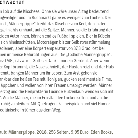
chwächen
in Lob auf die Klischees. Ohne sie wäre unser Alltag bedeutend
angweiliger und im Buchmarkt gäbe es weniger zum Lachen. Der
and „Männergrippe“ treibt das Klischee vom Kerl, den in der
egel nichts umhaut, auf die Spitze. Männer, so die Erfahrung der
eiden Autorinnen, können endlos Fußball spielen, Bier in Kübeln
n sich hineinschütten, Motorsägen bis zur Selbstverstümmelung
edienen, aber eine Körpertemperatur von 37,3 Grad löst bei
hnen immense Befürchtungen aus. Die „tödliche Männergrippe“,
urz TMG, ist zwar – Gott sei Dank – nur ein Gerücht. Aber wenn
er Kopf brummt, die Nase schnieft, der Husten reizt und der Hals
rennt, bangen Männer um ihr Leben. Zum Arzt gehen sie
ankbar den heißen Tee mit Honig an, gucken sentimentale Filme,
 Häppchen und wollen von ihren Frauen umsorgt werden. Männer
 Herzog und die Heilprakterin Lucinde Hutzenlaub wenden sich mit
 An die Männer, die im Ernstfall Tee trinken sollen, und an die
ruhig zu bleiben. Mit Quizfragen, Fallbeispielen und viel Humor
edizinische Irrtümer aus dem Weg.
aub: Männergrippe. 2018. 256 Seiten. 9,95 Euro. Eden Books,